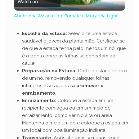
Watch on
l
Abobrinha Assada com Tomate e Muçarela Light
a
Escolha da Estaca:
Selecione uma estaca
saudável e jovem da planta mãe. Certifique-se
y
de que a estaca tenha pelo menos um nó, que
é o ponto onde as folhas se conectam ao
V
caule.
Preparação da Estaca:
Corte a estaca abaixo
de um nó, removendo quaisquer folhas
i
inferiores. Isso ajudará
a promover o
enraizamento.
d
Enraizamento:
Coloque a estaca em um
recipiente com água ou em um meio de
enraizamento, como vermiculita ou areia.
e
Mantenha o meio úmido e coloque a estaca em
um local com boa iluminação indireta.
o
Transplante:
Após algumas semanas, você