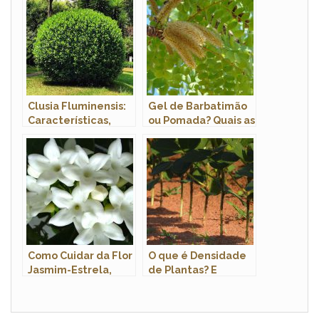
Clusia Fluminensis:
Gel de Barbatimão
Características,
ou Pomada? Quais as
Nome Cientifico,
Diferenças e
Mudas e Fotos
Vantagens?
Como Cuidar da Flor
O que é Densidade
Jasmim-Estrela,
de Plantas? E
Fazer Mudas e Podar
Densidade de
Semeadura?