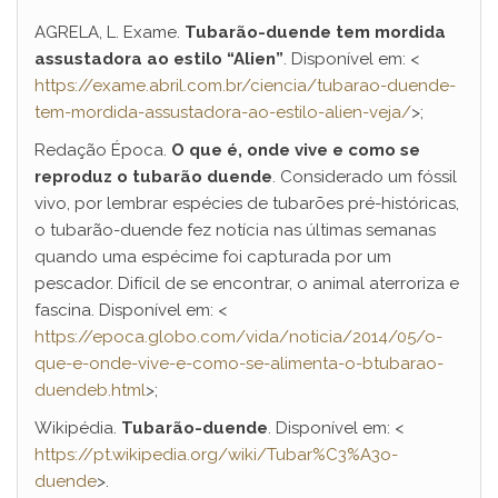
AGRELA, L. Exame.
Tubarão-duende tem mordida
assustadora ao estilo “Alien”
. Disponível em: <
https://exame.abril.com.br/ciencia/tubarao-duende-
tem-mordida-assustadora-ao-estilo-alien-veja/
>;
Redação Época.
O que é, onde vive e como se
reproduz o tubarão duende
. Considerado um fóssil
vivo, por lembrar espécies de tubarões pré-históricas,
o tubarão-duende fez notícia nas últimas semanas
quando uma espécime foi capturada por um
pescador. Difícil de se encontrar, o animal aterroriza e
fascina. Disponível em: <
https://epoca.globo.com/vida/noticia/2014/05/o-
que-e-onde-vive-e-como-se-alimenta-o-btubarao-
duendeb.html
>;
Wikipédia.
Tubarão-duende
. Disponível em: <
https://pt.wikipedia.org/wiki/Tubar%C3%A3o-
duende
>.