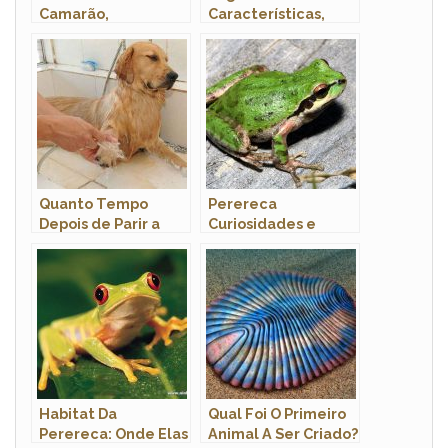
Camarão,
Características,
Morfologia E Nome
Fotos e Nome
Cientifico
Científico
Quanto Tempo
Perereca
Depois de Parir a
Curiosidades e
Cadela Pode Tomar
Fatos Interessantes
Banho?
Sobre o Animal
Habitat Da
Qual Foi O Primeiro
Perereca: Onde Elas
Animal A Ser Criado?