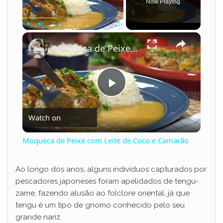
Now Playing
×
Play
Unmute
Fullscreen
Moqueca de Peixe com Leite de Coco e Camarão
P
Watch on
l
Moqueca de Peixe com Leite de Coco e Camarão
a
Ao longo dos anos, alguns indivíduos capturados por
pescadores japoneses foram apelidados de tengu-
y
zame, fazendo alusão ao folclore oriental, já que
tengu é um tipo de gnomo conhecido pelo seu
V
grande nariz.