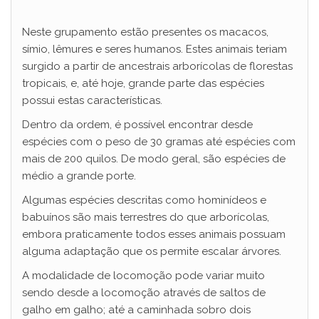
a
Neste grupamento estão presentes os macacos,
símio, lêmures e seres humanos. Estes animais teriam
y
surgido a partir de ancestrais arborícolas de florestas
tropicais, e, até hoje, grande parte das espécies
V
possui estas características.
Dentro da ordem, é possível encontrar desde
i
espécies com o peso de 30 gramas até espécies com
mais de 200 quilos. De modo geral, são espécies de
médio a grande porte.
d
Algumas espécies descritas como hominídeos e
babuínos são mais terrestres do que arborícolas,
e
embora praticamente todos esses animais possuam
alguma adaptação que os permite escalar árvores.
o
A modalidade de locomoção pode variar muito
sendo desde a locomoção através de saltos de
galho em galho; até a caminhada sobro dois