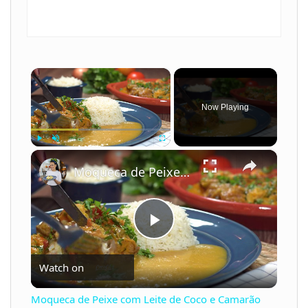
×
Now Playing
×
Play
Unmute
Fullscreen
Moqueca de Peixe com Leite de Coco e Camarão
P
Watch on
l
Moqueca de Peixe com Leite de Coco e Camarão