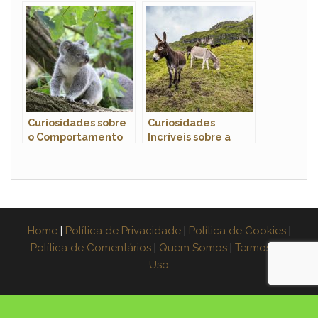
Período de
os Wallabies?
Gestação
Curiosidades sobre
Curiosidades
o Comportamento
Incríveis sobre a
dos Coalas: Conheça
Mula: Um Híbrido
Esses Adoráveis
Espetacular
Marsupiais
Home
|
Política de Privacidade
|
Política de Cookies
|
Política de Comentários
|
Quem Somos
|
Termos de
Uso