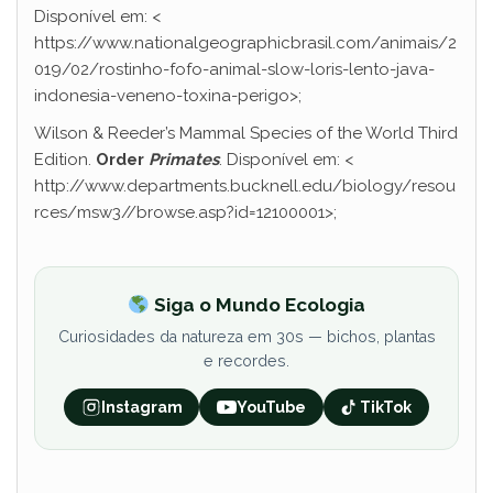
Disponível em: <
https://www.nationalgeographicbrasil.com/animais/2
019/02/rostinho-fofo-animal-slow-loris-lento-java-
indonesia-veneno-toxina-perigo>;
Wilson & Reeder’s Mammal Species of the World Third
Edition.
Order
Primates
. Disponível em: <
http://www.departments.bucknell.edu/biology/resou
rces/msw3//browse.asp?id=12100001>;
Siga o Mundo Ecologia
Curiosidades da natureza em 30s — bichos, plantas
e recordes.
Instagram
YouTube
TikTok