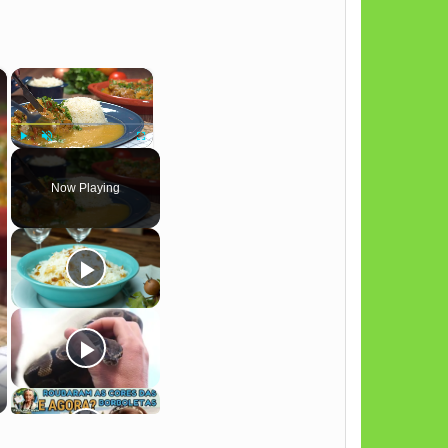
×
×
Play
Unmute
Fullscreen
Now Playing