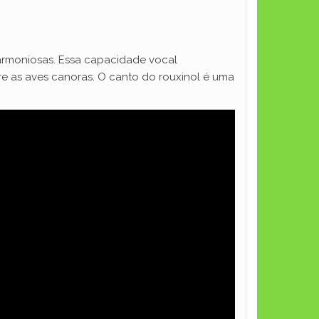
armoniosas. Essa capacidade vocal
re as aves canoras. O canto do rouxinol é uma