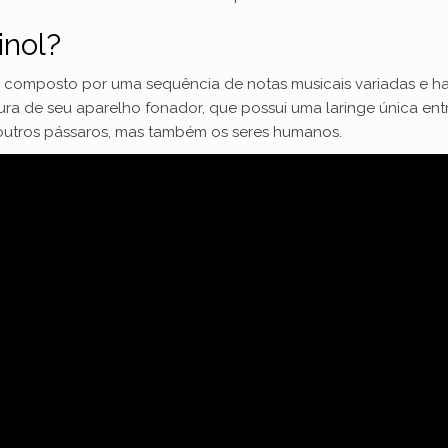
inol?
, composto por uma sequência de notas musicais variadas e h
ura de seu aparelho fonador, que possui uma laringe única ent
outros pássaros, mas também os seres humanos.