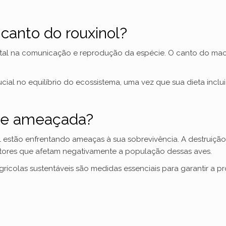
y
V
 canto do rouxinol?
al na comunicação e reprodução da espécie. O canto do mach
i
l no equilíbrio do ecossistema, uma vez que sua dieta inclui
d
cie ameaçada?
e
 estão enfrentando ameaças à sua sobrevivência. A destruição 
o
fatores que afetam negativamente a população dessas aves.
agrícolas sustentáveis são medidas essenciais para garantir a 