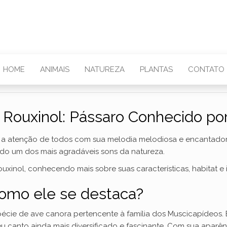
HOME
ANIMAIS
NATUREZA
PLANTAS
CONTATO
Rouxinol: Pássaro Conhecido po
a a atenção de todos com sua melodia melodiosa e encantado
ado um dos mais agradáveis sons da natureza.
uxinol, conhecendo mais sobre suas características, habitat e
como ele se destaca?
écie de ave canora pertencente à família dos Muscicapídeos. E
seu canto ainda mais diversificado e fascinante. Com sua apar