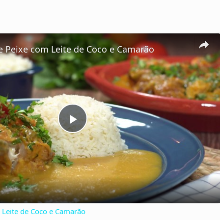
 Peixe com Leite de Coco e Camarão
P
l
a
Leite de Coco e Camarão