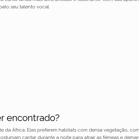
pelo seu talento vocal.
er encontrado?
rte da África. Eles preferem habitats com densa vegetação, como
tumam cantar durante a noite para atrair as fêmeas e demarcar