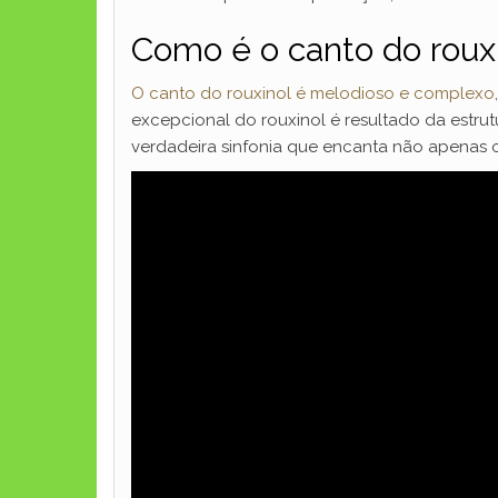
Como é o canto do roux
O canto do rouxinol é melodioso e complexo
excepcional do rouxinol é resultado da estrut
verdadeira sinfonia que encanta não apenas 