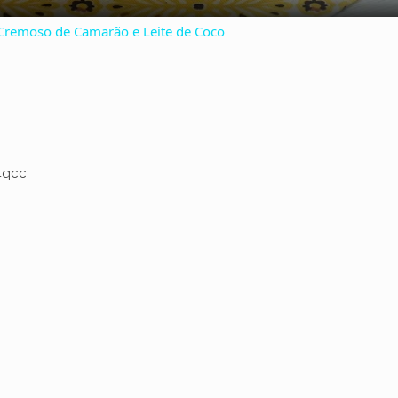
y
 Cremoso de Camarão e Leite de Coco
V
i
d
4qcc
e
o