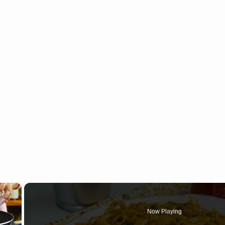
×
Now Playing