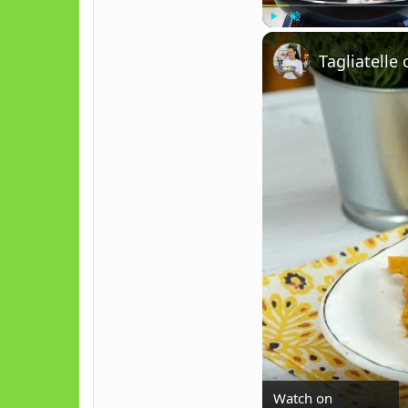
Play
Unmute
Tagliatell
Watch on