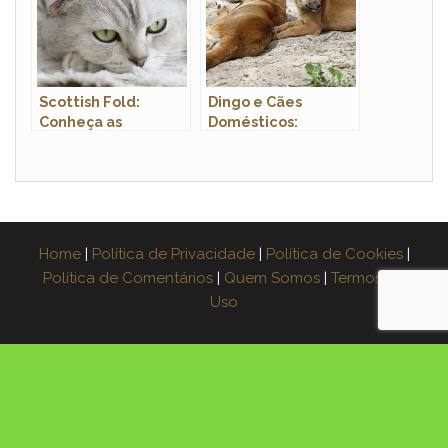
Scottish Fold:
Dingo e Cães
Conheça as
Domésticos:
Características
Comparação de
Encantadoras dessa
Comportamentos
Raça Felina
Home
|
Política de Privacidade
|
Política de Cookies
|
Política de Comentários
|
Quem Somos
|
Termos de
Uso