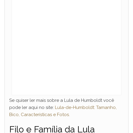
y
V
i
d
e
o
Se quiser ler mais sobre a Lula de Humboldt você
pode ler aqui no site:
Lula-de-Humboldt: Tamanho,
Bico, Características e Fotos.
Filo e Família da Lula