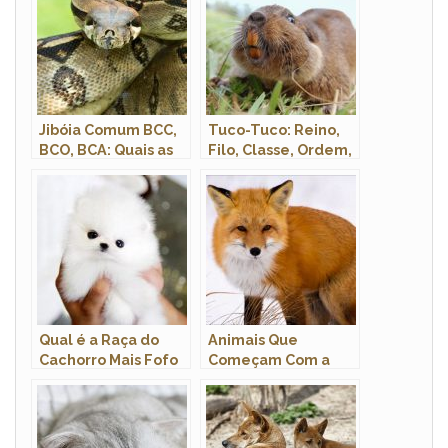
Jibóia Comum BCC,
Tuco-Tuco: Reino,
BCO, BCA: Quais as
Filo, Classe, Ordem,
Diferenças Entre
Família e Gênero
Elas?
Qual é a Raça do
Animais Que
Cachorro Mais Fofo
Começam Com a
do Mundo?
Letra R: Nome e
Características