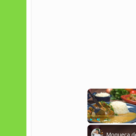
Play
Unmute
Moqueca de