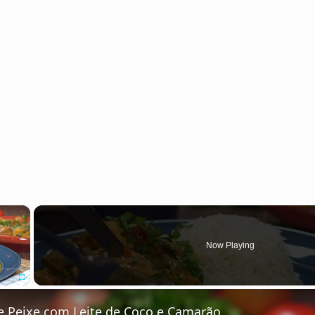
×
Now Playing
Fullscreen
 Peixe com Leite de Coco e Camarão