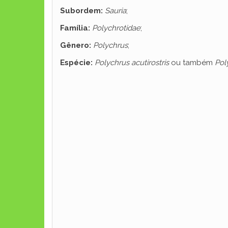
Subordem:
Sauria
;
Família:
Polychrotidae
;
Gênero:
Polychrus
;
Espécie:
Polychrus acutirostris
ou também
Pol