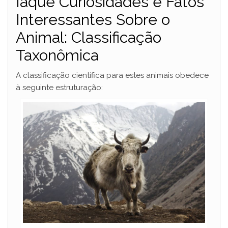
Iaque Curiosidades e Fatos
Interessantes Sobre o
V
Animal: Classificação
i
Taxonômica
A classificação científica para estes animais obedece
d
à seguinte estruturação:
e
o