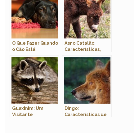
O Que Fazer Quando
Asno Catalão:
o Cão Está
Características,
Vomitando
Nome Científico e
Amarelo?
Fotos
Guaxinim: Um
Dingo:
Visitante
Características de
Indesejado em
uma Espécie
Algumas Regiões
Selvagem Única