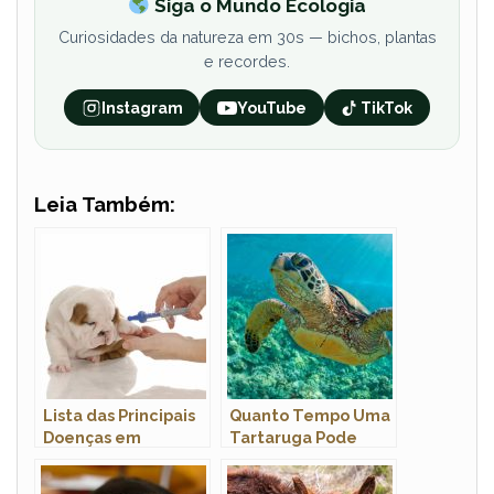
Siga o Mundo Ecologia
Curiosidades da natureza em 30s — bichos, plantas
e recordes.
Instagram
YouTube
TikTok
Leia Também:
Lista das Principais
Quanto Tempo Uma
Doenças em
Tartaruga Pode
Cachorros: Sintomas
Ficar Embaixo
e Tratamento
D’Água?