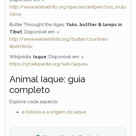
http://www.animalinfo.org/species/artiperi/bos_mutu
.htm
>;
Butter Throught the Ages.
Yaks, buttter & lamps in
Tibet
. Disponível em: <
http://www.webexhibits.org/butter/countries-
tibet.html
>;
Wikipédia.
Iaque
. Disponível em: <
https://pt.wikipedia.org/wiki/Iaque
>;
Animal Iaque: guia
completo
Explore cada aspecto:
a história e a origem do iaque