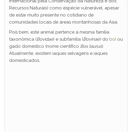
Internacional pela Conservação da Natureza e dos
Recursos Naturais) como espécie vulnerável, apesar
de estar muito presente no cotidiano de
comunidades locais de áreas montanhosas da Ásia.
Pois bem, este animal pertence à mesma família
taxonômica (
Bovidae
) e subfamília (
Bovinae
) do
boi
ou
gado doméstico (nome científico
Bos taurus
).
Atualmente, existem iaques selvagens e iaques
domesticados.