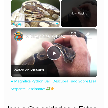
×
Now Playing
×
Play
Unmute
Fullscreen
A Magnífica Python Ball: Descubra Tudo Sobre Essa Serpente Fascinante!
P
Watch on
l
A Magnífica Python Ball: Descubra Tudo Sobre Essa
a
Serpente Fascinante!
y