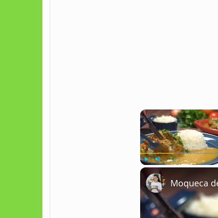
Play
Unmute
Moqueca de