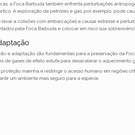
ticas, a Foca Barbuda também enfrenta perturbações antropog
rtico. A exploração de petróleo e gás, por exemplo, pode causa
d
evar a colisões com embarcações e causar estresse e perturb
ntados pela Foca Barbuda e colocar em risco sua sobrevivênci
e
daptação
o
ção e adaptação são fundamentais para a preservação da Foca
s de gases de efeito estufa para desacelerar o aquecimento g
e proteção marinha e restringir o acesso humano em regiões cr
antir um ambiente mais seguro para a espécie.