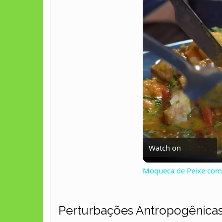
Watch on
Moqueca de Peixe com 
Perturbações Antropogênica