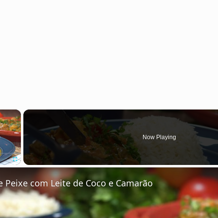
×
Now Playing
Fullscreen
 Peixe com Leite de Coco e Camarão