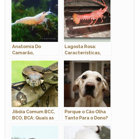
Anatomia Do
Lagosta Rosa:
Camarão,
Características,
Morfologia E Nome
Fotos e Nome
Cientifico
Científico
Jibóia Comum BCC,
Porque o Cão Olha
BCO, BCA: Quais as
Tanto Para o Dono?
Diferenças Entre
Elas?