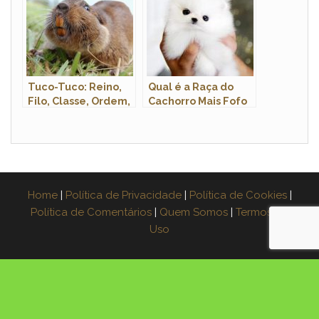
Tuco-Tuco: Reino,
Qual é a Raça do
Filo, Classe, Ordem,
Cachorro Mais Fofo
Família e Gênero
do Mundo?
Home
|
Política de Privacidade
|
Política de Cookies
|
Política de Comentários
|
Quem Somos
|
Termos de
Uso