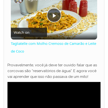
P
Watch on
l
Tagliatelle com Molho Cremoso de Camarão e Leite
a
de Coco
y
Provavelmente, você já deve ter ouvido falar que as
corcovas são “reservatórios de água”. E agora você
vai aprender que isso não passava de um mito!
V
i