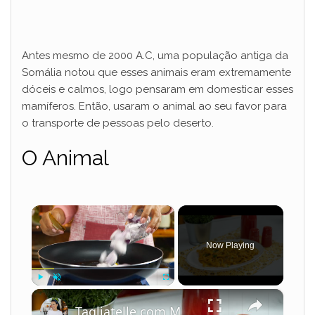
Antes mesmo de 2000 A.C, uma população antiga da
Somália notou que esses animais eram extremamente
dóceis e calmos, logo pensaram em domesticar esses
mamíferos. Então, usaram o animal ao seu favor para
o transporte de pessoas pelo deserto.
O Animal
×
Now Playing
×
Play
Unmute
Fullscreen
Tagliatelle com Molho Cremoso de Camarão e Leite de Coco