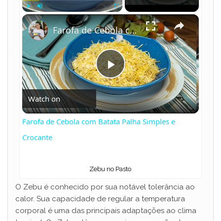
×
Play
Unmute
Fullscreen
Farofa de Cebola com Batata Palha Simples e Crocante
P
Watch on
l
Farofa de Cebola com Batata Palha Simples e
a
Crocante
y
Zebu no Pasto
O Zebu é conhecido por sua notável tolerância ao
V
calor. Sua capacidade de regular a temperatura
corporal é uma das principais adaptações ao clima