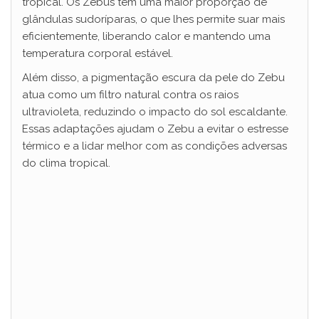
tropical. Os Zebus têm uma maior proporção de
i
glândulas sudoríparas, o que lhes permite suar mais
eficientemente, liberando calor e mantendo uma
d
temperatura corporal estável.
Além disso, a pigmentação escura da pele do Zebu
e
atua como um filtro natural contra os raios
ultravioleta, reduzindo o impacto do sol escaldante.
Essas adaptações ajudam o Zebu a evitar o estresse
o
térmico e a lidar melhor com as condições adversas
do clima tropical.