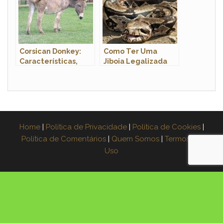
Corsican Donkey:
Como Ter Uma
Características,
Jiboia Legalizada
Nome Cientifico e
em Casa? Quanto
Fotos
Custa?
Home
|
Política de Privacidade
|
Política de Cookies
|
Política de Comentários
|
Quem Somos
|
Termos de
Uso