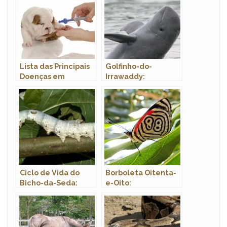
Lista das Principais
Golfinho-do-
Doenças em
Irrawaddy:
Cachorros: Sintomas
Características,
e Tratamento
Nome Cientifico e
Fotos
Ciclo de Vida do
Borboleta Oitenta-
Bicho-da-Seda:
e-Oito:
Quantos Anos Eles
Características,
Vivem?
Nome Cientifico e
Fotos