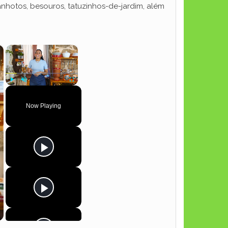
anhotos, besouros, tatuzinhos-de-jardim, além
×
×
Play
Unmute
Fullscreen
Now Playing