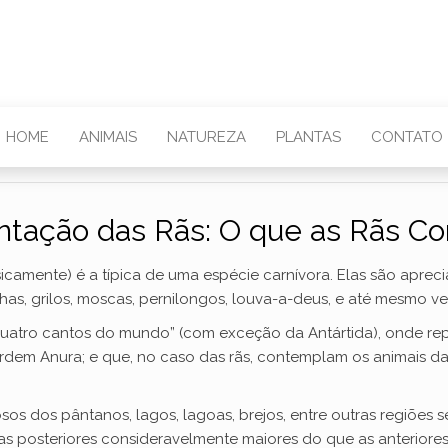
HOME
ANIMAIS
NATUREZA
PLANTAS
CONTATO
ntação das Rãs: O que as Rãs 
camente) é a típica de uma espécie carnívora. Elas são apreci
s, grilos, moscas, pernilongos, louva-a-deus, e até mesmo ver
“quatro cantos do mundo” (com exceção da Antártida), onde 
rdem Anura; e que, no caso das rãs, contemplam os animais da 
os dos pântanos, lagos, lagoas, brejos, entre outras regiões 
as posteriores consideravelmente maiores do que as anteriores