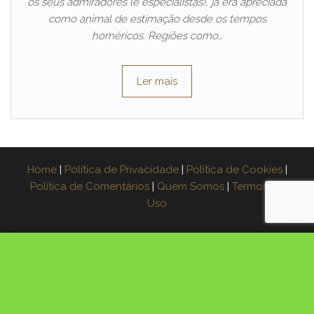
os seus admiradores (e especialistas), já era apreciada
como animal de estimação desde os tempos
homéricos. Regiões como…
Ler mais
Home
|
Política de Privacidade
|
Política de Cookies
|
Política de Comentários
|
Quem Somos
|
Termos de
Uso
×
Espera! Leve o guia grátis
Aprenda a fazer muda de 3 plantas na água,
passo a passo. Coloque seu e-mail e receba o