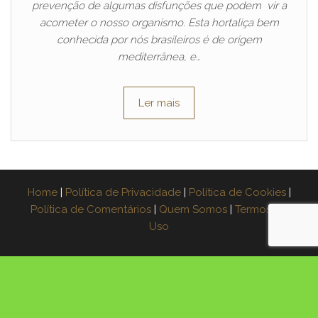
prevenção de algumas disfunções que podem vir a
acometer o nosso organismo. Esta hortaliça bem
conhecida por nós brasileiros é de origem
mediterrânea, e…
Ler mais
Home
|
Política de Privacidade
|
Política de Cookies
|
Política de Comentários
|
Quem Somos
|
Termos de
Uso