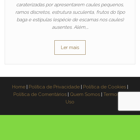
caraterizadas por apresentarem caules pequenos,
ramos discretos, estrutura suculenta, frutos do tipo
baga e estípulas (espécie de escamas nos caules)
ausentes. Além,…
Ler mais
Home
|
Política de Privacidade
|
Política de Cookies
|
Política de Comentários
|
Quem Somos
|
Termos de
Uso