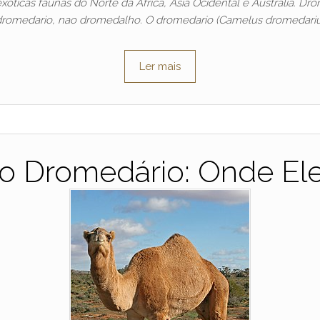
ticas faunas do Norte da África, Ásia Ocidental e Austrália. Dr
dromedario, nao dromedalho. O dromedario (Camelus dromedariu
Ler mais
do Dromedário: Onde El