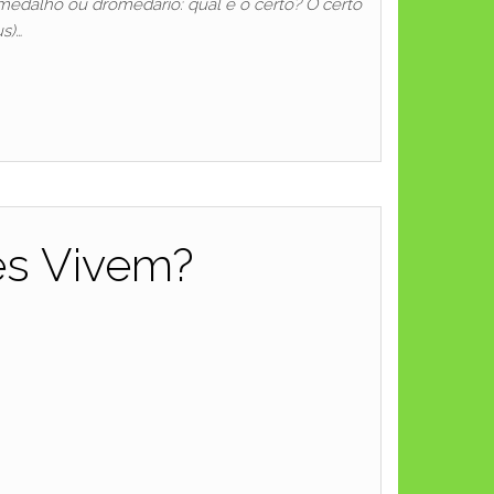
omedalho ou dromedario: qual e o certo? O certo
s)…
es Vivem?