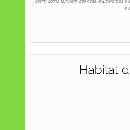
assim como também das ricas, exuberantes e exó
e 
Habitat 