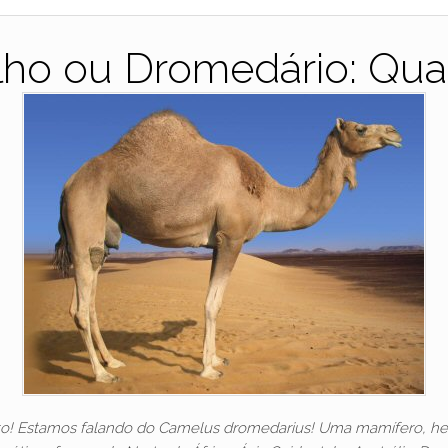
ho ou Dromedário: Qual
to! Estamos falando do Camelus dromedarius! Uma mamífero, herb