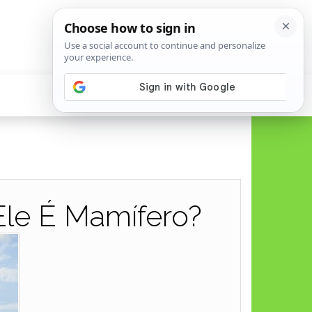
Ele É Mamífero?