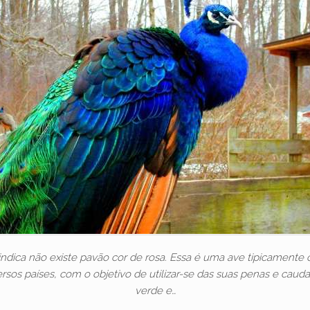
 indica não existe pavão cor de rosa. Essa é uma ave tipicamente
rsos países, com o objetivo de utilizar-se das suas penas e cauda
verde e…