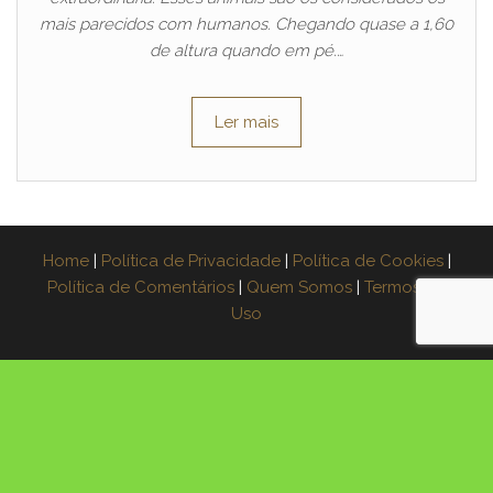
mais parecidos com humanos. Chegando quase a 1,60
de altura quando em pé.…
Ler mais
Home
|
Política de Privacidade
|
Política de Cookies
|
Política de Comentários
|
Quem Somos
|
Termos de
Uso