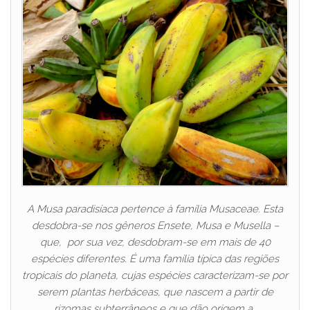
A Musa paradisíaca pertence à família Musaceae. Esta
desdobra-se nos gêneros Ensete, Musa e Musella –
que, por sua vez, desdobram-se em mais de 40
espécies diferentes. É uma família típica das regiões
tropicais do planeta, cujas espécies caracterizam-se por
serem plantas herbáceas, que nascem a partir de
rizomas subterrâneos e que dão origem a…