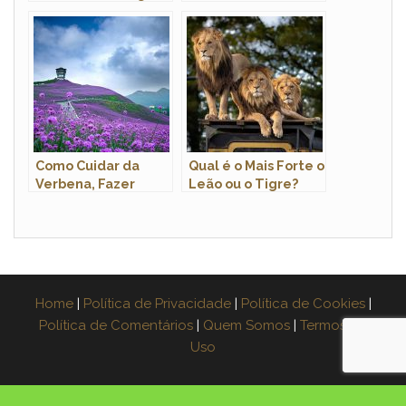
Mangaba e Araçá
Manacá De Cheiro,
Qual É?
Como Cuidar da
Qual é o Mais Forte o
Verbena, Fazer
Leão ou o Tigre?
Mudas e Podar
Home
|
Política de Privacidade
|
Política de Cookies
|
Política de Comentários
|
Quem Somos
|
Termos de
Uso