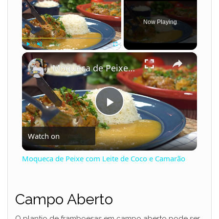
Now Playing
×
Play
Unmute
Fullscreen
Moqueca de Peixe com Leite de Coco e Camarão
P
Watch on
l
Moqueca de Peixe com Leite de Coco e Camarão
a
Campo Aberto
y
O plantio de framboesas em campo aberto pode ser