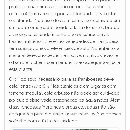
V
praticado na primavera e no outono (setembro a
outubro). Uma área de pouso adequada deve estar
ensolarada. No caso de essa cultura ser cultivada em
i
um local sombreado, devido à falta de luz, os brotos
às vezes se estendem tanto que obscurecem as
d
hastes frutíferas. Diferentes variedades de framboesa
têm suas próprias preferências de solo. No entanto, a
maioria deles cresce bem em solos nutritivos leves, e
e
o barro e o chernozem também são adequados para
esta planta.
o
O pH do solo necessário para as framboesas deve
estar entre 5,7 e 6,5. Nas planícies e em lugares com
terreno irregular, este arbusto não pode ser cultivado,
porque é observada estagnação da água neles. Além
disso, encostas íngremes e áreas elevadas não são
adequadas para o plantio; nesse caso, as framboesas
sofrerão com a falta de umidade.