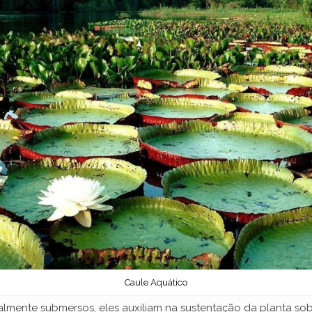
Caule Aquático
almente submersos, eles auxiliam na sustentação da planta so