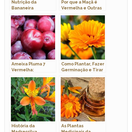
Nutrição da
Por que a Maçã é
Bananeira
Vermelha e Outras
Curiosidades Sobre
a Maçã
Ameixa Pluma 7
Como Plantar, Fazer
Vermelha:
Germinação e Tirar
Benefícios, Calorias,
Mudas de Calêndula
Características e
Fotos
História da
As Plantas
Madressilva,
Medicinais da