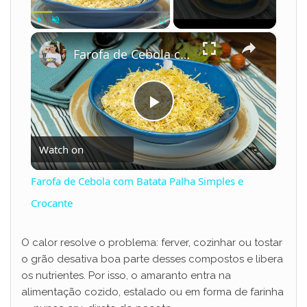
×
Play
Unmute
Fullscreen
Farofa de Cebola com Batata Palha Simples e Crocante
P
Watch on
l
Farofa de Cebola com Batata Palha Simples e
a
Crocante
y
O calor resolve o problema: ferver, cozinhar ou tostar
o grão desativa boa parte desses compostos e libera
os nutrientes. Por isso, o amaranto entra na
V
alimentação cozido, estalado ou em forma de farinha