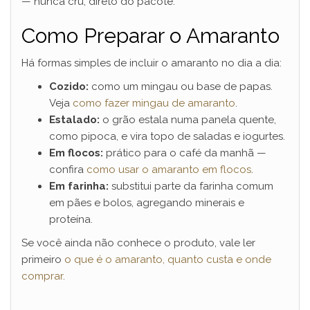
— nunca cru, direto do pacote.
i
Como Preparar o Amaranto
d
Há formas simples de incluir o amaranto no dia a dia:
Cozido:
como um mingau ou base de papas.
e
Veja
como fazer mingau de amaranto
.
Estalado:
o grão estala numa panela quente,
como pipoca, e vira topo de saladas e iogurtes.
o
Em flocos:
prático para o café da manhã —
confira
como usar o amaranto em flocos
.
Em farinha:
substitui parte da farinha comum
em pães e bolos, agregando minerais e
proteína.
Se você ainda não conhece o produto, vale ler
primeiro
o que é o amaranto, quanto custa e onde
comprar
.