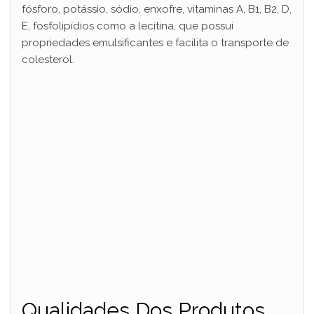
fósforo, potássio, sódio, enxofre, vitaminas A, B1, B2, D,
d
E, fosfolipídios como a lecitina, que possui
propriedades emulsificantes e facilita o transporte de
e
colesterol.
o
Qualidades Dos Produtos