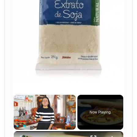
×
Now Playing
×
Play
Unmute
Fullscreen