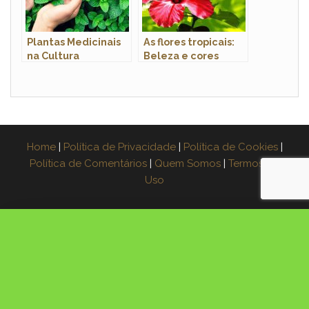
Plantas Medicinais
As flores tropicais:
na Cultura
Beleza e cores
Ocidental: Conheça
vibrantes da flora
suas Propriedades
tropical
Terapêuticas
Home
|
Política de Privacidade
|
Política de Cookies
|
Política de Comentários
|
Quem Somos
|
Termos de
Uso
×
Espera! Leve o guia grátis
Aprenda a fazer muda de 3 plantas na água,
passo a passo. Coloque seu e-mail e receba o
PDF agora: