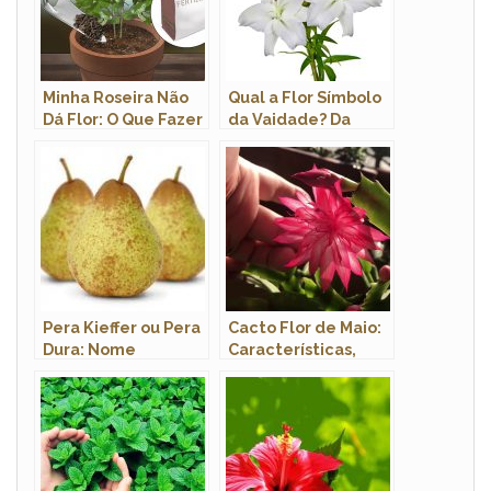
Minha Roseira Não
Qual a Flor Símbolo
Dá Flor: O Que Fazer
da Vaidade? Da
Para Ela Florescer?
Pureza? Das
Crianças?
Pera Kieffer ou Pera
Cacto Flor de Maio:
Dura: Nome
Características,
Científico,
Como Cultivar e
Benefícios e Fotos
Fotos