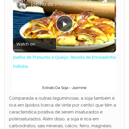
Joelho de Presunto e Queijo: Receita de Enroladinho Fofinho
P
Watch on
l
Joelho de Presunto e Queijo: Receita de Enroladinho
a
Fofinho
y
Extrato Da Soja – Jasmine
Comparada a outras leguminosas, a soja também é
V
rica em lipídios (cerca de vinte por cento) que têm a
característica positiva de serem insaturados e
i
poliinsaturados. Além disso, a soja é rica em
carboidratos, sais minerais, cálcio, ferro, magnésio,