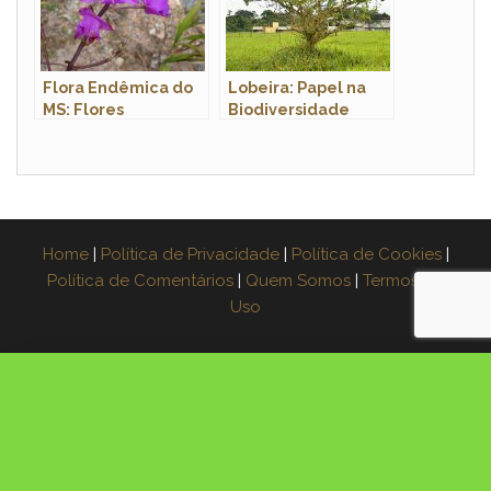
Flora Endêmica do
Lobeira: Papel na
MS: Flores
Biodiversidade
Exclusivas
Home
|
Política de Privacidade
|
Política de Cookies
|
Política de Comentários
|
Quem Somos
|
Termos de
Uso
×
Espera! Leve o guia grátis
Aprenda a fazer muda de 3 plantas na água,
passo a passo. Coloque seu e-mail e receba o