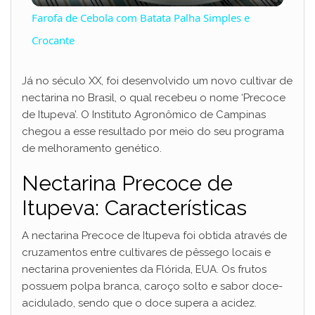
Farofa de Cebola com Batata Palha Simples e
a
Crocante
y
Já no século XX, foi desenvolvido um novo cultivar de
nectarina no Brasil, o qual recebeu o nome ‘Precoce
de Itupeva’. O Instituto Agronômico de Campinas
V
chegou a esse resultado por meio do seu programa
de melhoramento genético.
i
Nectarina Precoce de
Itupeva: Características
d
A nectarina Precoce de Itupeva foi obtida através de
e
cruzamentos entre cultivares de pêssego locais e
nectarina provenientes da Flórida, EUA. Os frutos
possuem polpa branca, caroço solto e sabor doce-
o
acidulado, sendo que o doce supera a acidez.