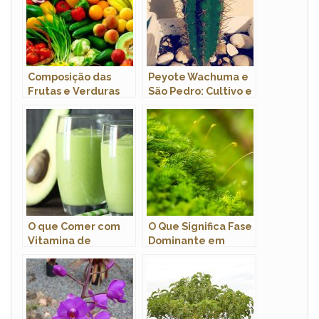
Composição das
Peyote Wachuma e
Frutas e Verduras
São Pedro: Cultivo e
Características
O que Comer com
O Que Significa Fase
Vitamina de
Dominante em
Abacate?
Plantas?