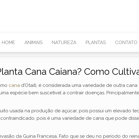
HOME
ANIMAIS
NATUREZA
PLANTAS
CONTATO
anta Cana Caiana? Como Cultiva
como
cana
d’Otaiti, é considerada uma variedade de outra cana
ma espécie bem suscetível a contrair doenças. Principalmen
ito usada na produção de açúcar, pois possui um elevado te
 é contraindicado, pois é uma variedade de cana que pode diss
Invasão da Guina Francesa. Fato que se deu no período do rein