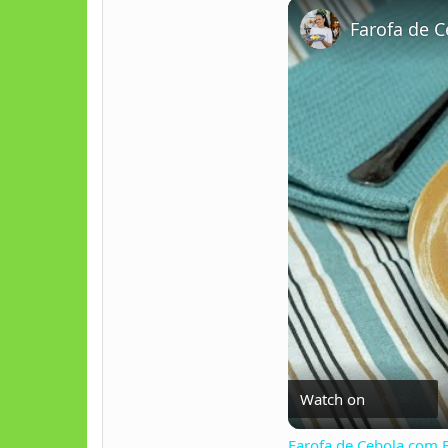
Play
Unmute
Farofa de 
Watch on
Farofa de Cebola com B