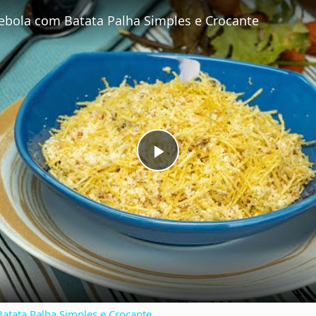
Fullscreen
Cebola com Batata Palha Simples e Crocante
P
l
a
y
atata Palha Simples e Crocante