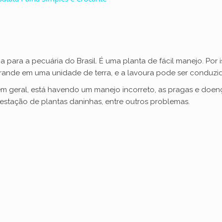
V
i
a para a pecuária do Brasil. É uma planta de fácil manejo. Por 
ande em uma unidade de terra, e a lavoura pode ser conduzid
d
m geral, está havendo um manejo incorreto, as pragas e doen
tação de plantas daninhas, entre outros problemas.
e
o