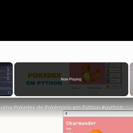
×
Now Playing
Fullscreen
r uma Pokedex de Pokémons em Python #python