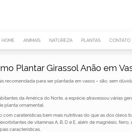
HOME
ANIMAIS
NATUREZA
PLANTAS
CONTATO
mo Plantar Girassol Anão em Va
 mais recomendada para ser plantada em vasos – são, sem dúvid
abitantes da América do Norte, a espécie atravessou várias g
e planta ornamental.
o com caraterísticas bem mais nutritivas do que as dos óleos 
rbitantes de vitaminas A, B, D e E, além de magnésio, ferro, cá
is características.