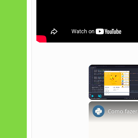
Play
Unmute
Como faze