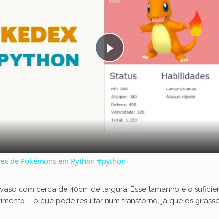
P
l
a
y
dex de Pokémons em Python #python
V
 vaso com cerca de 40cm de largura. Esse tamanho é o suficie
vimento – o que pode resultar num transtorno, já que os girassó
i