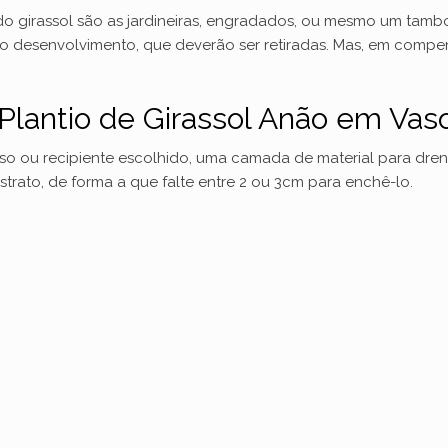
do girassol são as jardineiras, engradados, ou mesmo um tambo
d
o desenvolvimento, que deverão ser retiradas. Mas, em comp
e
Plantio de Girassol Anão em Vas
o
so ou recipiente escolhido, uma camada de material para drena
strato, de forma a que falte entre 2 ou 3cm para enchê-lo.