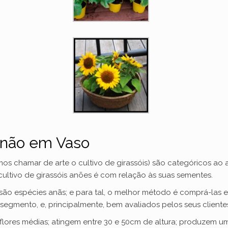
Anão em Vaso
mos chamar de arte o cultivo de girassóis) são categóricos ao
cultivo de girassóis anões é com relação às suas sementes.
 são espécies anãs; e para tal, o melhor método é comprá-las 
 segmento, e, principalmente, bem avaliados pelos seus cliente
ores médias; atingem entre 30 e 50cm de altura; produzem um