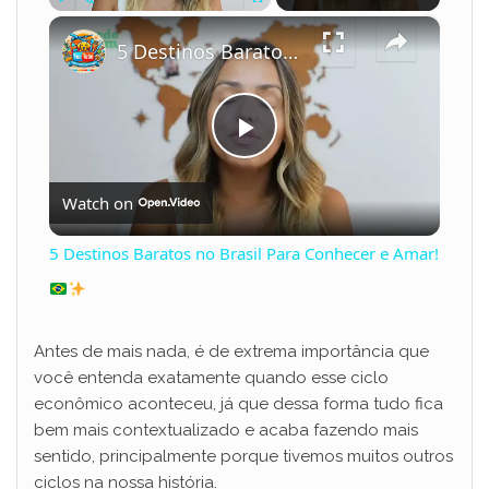
×
Play
Unmute
Fullscreen
5 Destinos Baratos no Brasil Para Conhecer e Amar!
P
Watch on
l
5 Destinos Baratos no Brasil Para Conhecer e Amar!
a
y
Antes de mais nada, é de extrema importância que
você entenda exatamente quando esse ciclo
econômico aconteceu, já que dessa forma tudo fica
V
bem mais contextualizado e acaba fazendo mais
sentido, principalmente porque tivemos muitos outros
i
ciclos na nossa história.