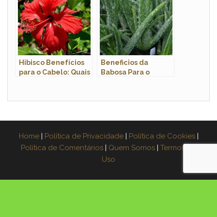
Hibisco Benefícios
Beneficios da
para o Cabelo: Quais
Babosa Para o
São? Como Usar?
Homem: Quais Sao?
Home
|
Política de Privacidade
|
Política de Cookies
|
Política de Comentários
|
Quem Somos
|
Termos de
Uso