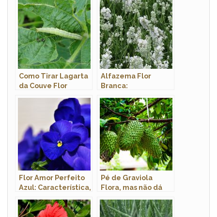
Como Tirar Lagarta
Alfazema Flor
da Couve Flor
Branca:
Características,
Nome Cientifico e
Fotos
Flor Amor Perfeito
Pé de Graviola
Azul: Característica,
Flora, mas não dá
Nome Científico e
Fruto: o que Fazer?
Fotos