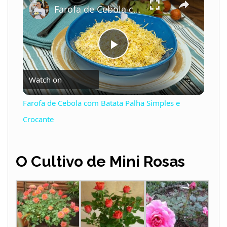
Farofa de Cebola com Batata Palha Simples e Crocante
P
Watch on
l
Farofa de Cebola com Batata Palha Simples e
a
Crocante
y
O Cultivo de Mini Rosas
V
i