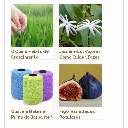
Imagens
Características e
Fotos
O Que é Hábito de
Jasmim-dos-Açores:
Crescimento
Como Cuidar, Fazer
Indeterminado?
Mudas e
Características
Qual é a Matéria
Figo: Variedades
Prima do Barbante?
Populares