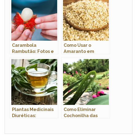
Carambola
Como Usar o
Rambutão: Fotos e
Amaranto em
Características
Flocos? Para Que
Serve?
Plantas Medicinais
Como Eliminar
Diuréticas:
Cochonilha das
Benefícios para sua
Plantas: 7 Métodos
Saúde
Eficazes