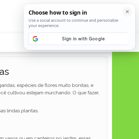
as
aridas, espécies de flores muito bonitas, e
cê cultivou estejam murchando. O que fazer,
s lindas plantas.
em vasos ou em canteiros no jardim, essas