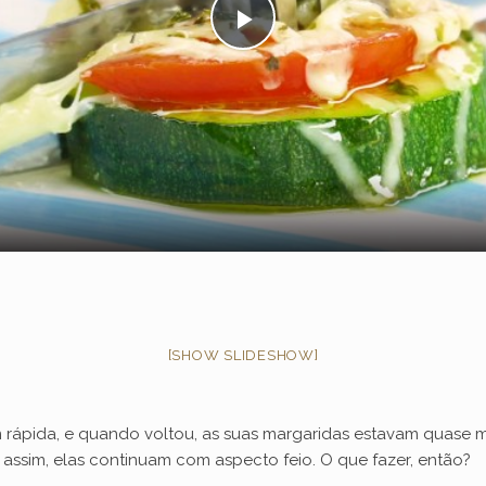
P
l
a
y
V
[SHOW SLIDESHOW]
i
d
rápida, e quando voltou, as suas margaridas estavam quase m
assim, elas continuam com aspecto feio. O que fazer, então?