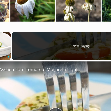
×
Now Playing
Fullscreen
Assada com Tomate e Muçarela Light