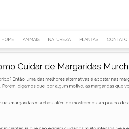
HOME
ANIMAIS
NATUREZA
PLANTAS
CONTATO
omo Cuidar de Margaridas Murch
orido? Então, uma das melhores alternativas é apostar nas marg
. Porém, digamos que, por algum motivo, as margaridas que vo
s suas margaridas murchas, além de mostrarmos um pouco dessa
os iniciantes, já que não exigem cuidados muito intensos. Seja 