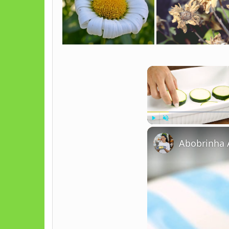
Play
Unmute
Abobrinha 