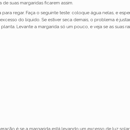
a de suas margaridas ficarem assim.
e
ara regar. Faça o seguinte teste: coloque água nelas, e espere
excesso do líquido. Se estiver seca demais, o problema é just
o
a planta. Levante a margarida só um pouco, e veja se as suas r
eração é se a margarida está levando um excesso de luz solar