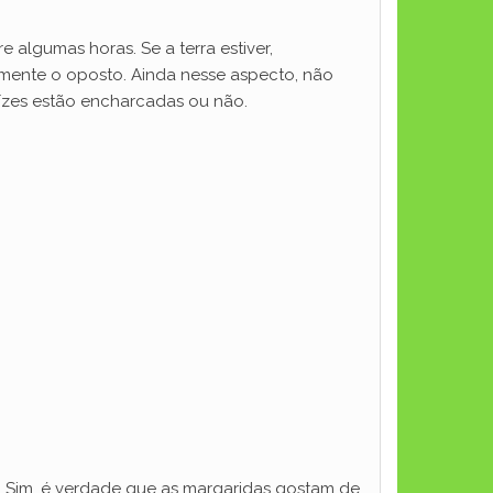
 algumas horas. Se a terra estiver,
amente o oposto. Ainda nesse aspecto, não
aízes estão encharcadas ou não.
. Sim, é verdade que as margaridas gostam de