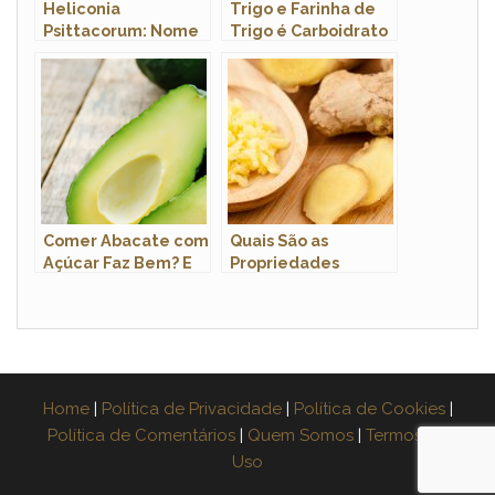
Heliconia
Trigo e Farinha de
Psittacorum: Nome
Trigo é Carboidrato
Popular
ou Proteína?
Comer Abacate com
Quais São as
Açúcar Faz Bem? E
Propriedades
Abacate Batido?
Medicinais do
Gengibre?
Home
|
Política de Privacidade
|
Política de Cookies
|
Política de Comentários
|
Quem Somos
|
Termos de
Uso