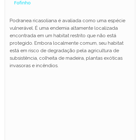
a
Fofinho
y
Podranea ricasoliana é avaliada como uma espécie
vulnerável. É uma endemia altamente localizada
encontrada em um habitat restrito que não está
V
protegido. Embora localmente comum, seu habitat
está em risco de degradação pela agricultura de
i
subsistência, colheita de madeira, plantas exóticas
invasoras e incêndios.
d
e
o