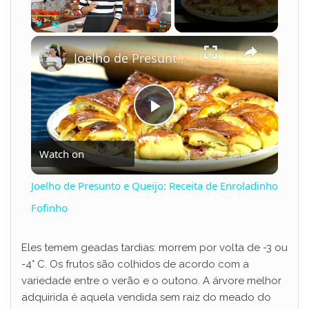
×
Play
Unmute
Fullscreen
Joelho de Presunto e Queijo: Receita de Enroladinho Fofinho
P
Watch on
l
Joelho de Presunto e Queijo: Receita de Enroladinho
a
Fofinho
y
Eles temem geadas tardias: morrem por volta de -3 ou
-4° C. Os frutos são colhidos de acordo com a
variedade entre o verão e o outono. A árvore melhor
V
adquirida é aquela vendida sem raiz do meado do