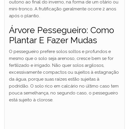
outono ao final do inverno, na forma de um otário ou
i
mini-tronco. A frutificação geralmente ocorre 2 anos
após o plantio.
d
Árvore Pessegueiro: Como
Plantar E Fazer Mudas
e
O pessegueiro prefere solos soltos e profundos e
mesmo que o solo seja arenoso, cresce bem se for
o
fertilizado e irrigado. Não quer solos argilosos,
excessivamente compactos ou sujeitos à estagnação
da água, porque suas raízes estão sujeitas à
podridão. O solo rico em calcário no último caso tem
pouca semelhança, no segundo caso, o pessegueiro
está sujeito à clorose.