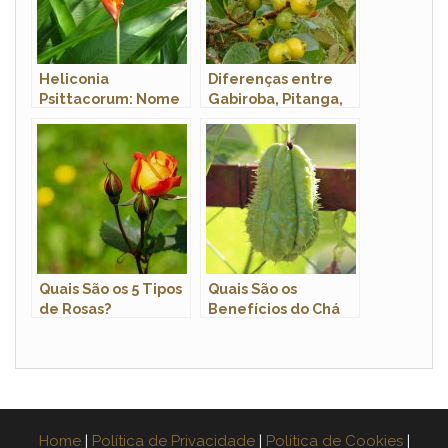
Heliconia
Diferenças entre
Psittacorum: Nome
Gabiroba, Pitanga,
Popular
Mangaba e Araçá
Quais São os 5 Tipos
Quais São os
de Rosas?
Benefícios do Chá
da Casca do
Chuchu?
Home
|
Política de Privacidade
|
Política de Cookies
|