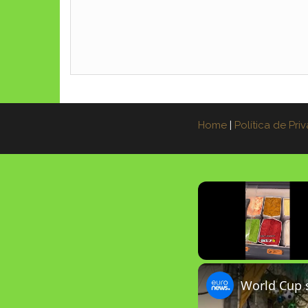
Home
|
Política de Pri
Unmute
World Cup s