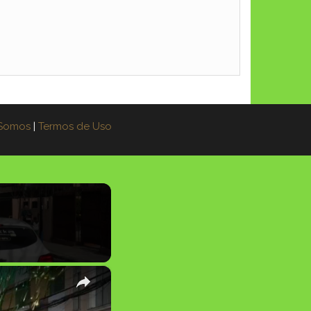
Somos
|
Termos de Uso
×