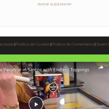
[SHOW SLIDESHOW]
vacidade
|
Política de Cookies
|
Política de Comentários
|
Quem 
aí Paradise in Santos with Endless Toppings