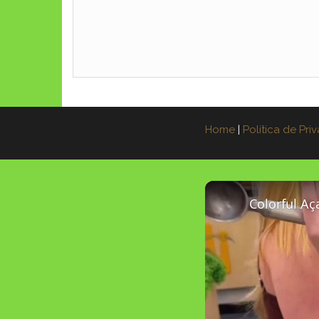
Home
|
Política de Pri
Colorful Aç