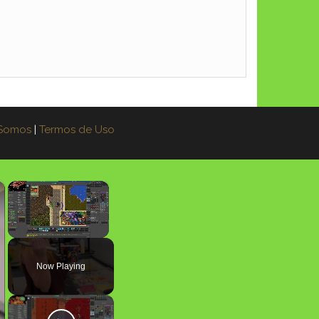
Somos
|
Termos de Uso
×
×
Unmute
Now Playing