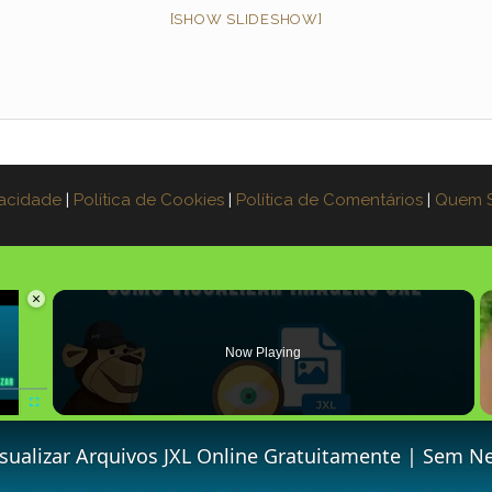
[SHOW SLIDESHOW]
vacidade
|
Política de Cookies
|
Política de Comentários
|
Quem 
×
oading.
Now Playing
Fullscreen
izar Arquivos JXL Online Gratuitamente | Sem Necessidade De Instalação