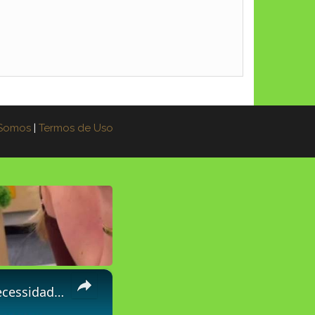
Somos
|
Termos de Uso
×
 De Software