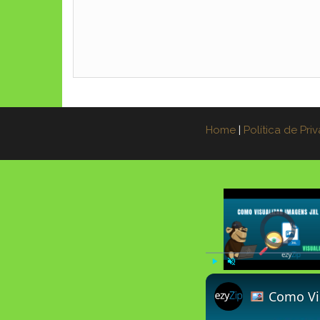
Home
|
Política de Pri
Video Player is l
Play
Unmute
Como Visual