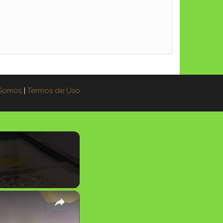
Somos
|
Termos de Uso
×