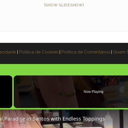
[SHOW SLIDESHOW]
vacidade
|
Política de Cookies
|
Política de Comentários
|
Quem 
×
Now Playing
aí Paradise in Santos with Endless Toppings