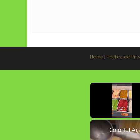
Home
|
Política de Pri
Unmute
Colorful Aç