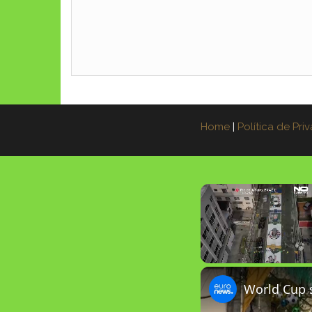
Home
|
Política de Pri
Unmute
World Cup s