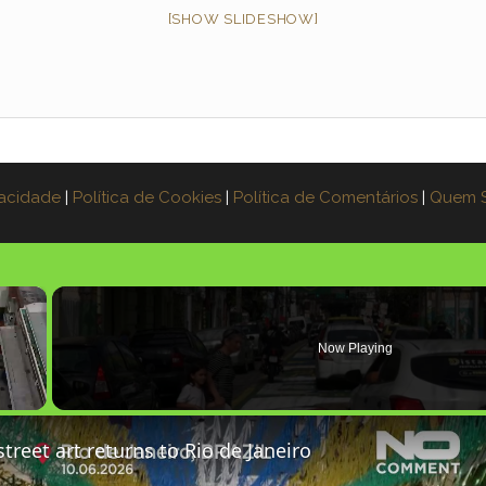
[SHOW SLIDESHOW]
vacidade
|
Política de Cookies
|
Política de Comentários
|
Quem 
×
Now Playing
treet art returns to Rio de Janeiro