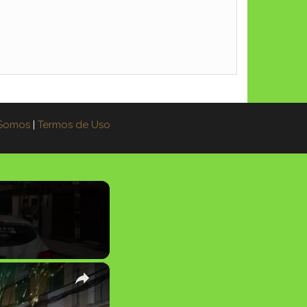
Somos
|
Termos de Uso
×