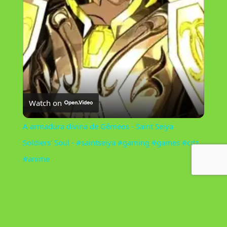
l
a
y
V
Watch on
i
A armadura divina de Gêmeos - Saint Seiya
Soldiers' Soul - #saintseiya #gaming #games #cdz
d
#anime
e
o