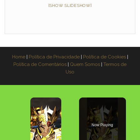
[SHOW SLIDESHOW]
Home
|
Política de Privacidade
|
Política de Cookies
|
Política de Comentários
|
Quem Somos
|
Termos de
Uso
×
Now Playing