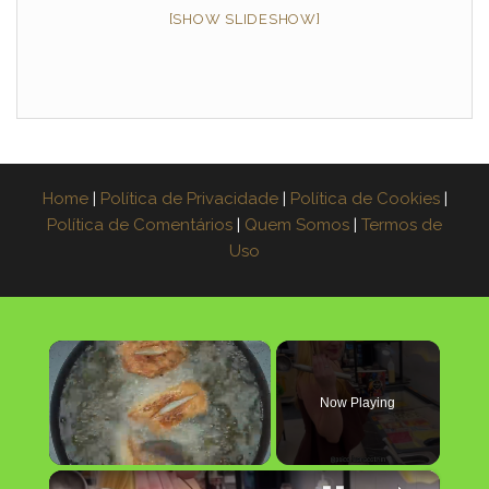
[SHOW SLIDESHOW]
Home
|
Política de Privacidade
|
Política de Cookies
|
Política de Comentários
|
Quem Somos
|
Termos de
Uso
×
Now Playing
×
Unmute