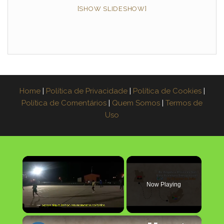
[SHOW SLIDESHOW]
Home
|
Política de Privacidade
|
Política de Cookies
|
Política de Comentários
|
Quem Somos
|
Termos de
Uso
×
Now Playing
×
Unmute