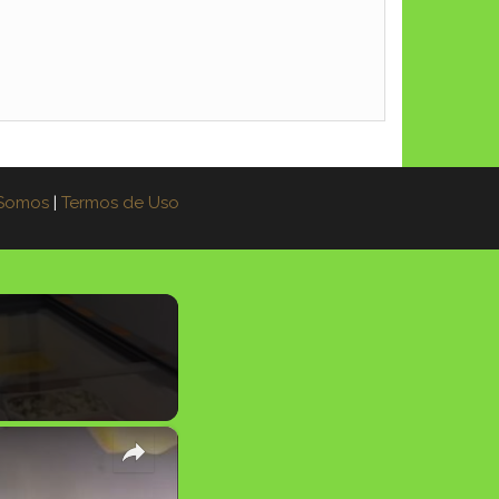
Somos
|
Termos de Uso
×