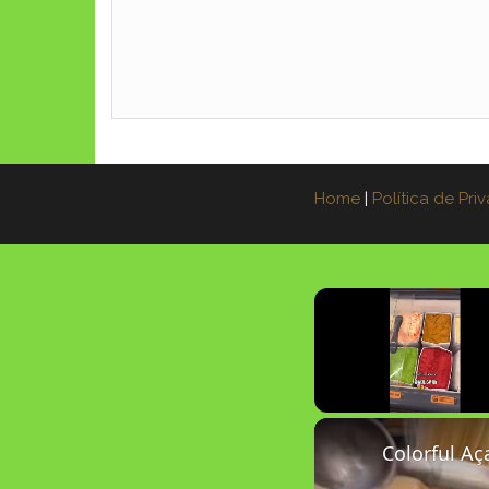
Home
|
Política de Pri
Unmute
Colorful Aç