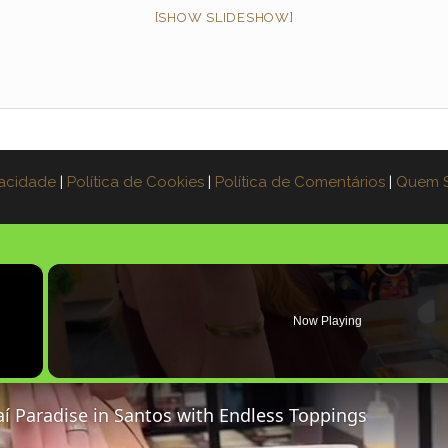
[SHOW SLIDESHOW]
vacidade
|
Política de Cookies
|
Política de Comentários
|
Quem 
×
Now Playing
aí Paradise in Santos with Endless Toppings