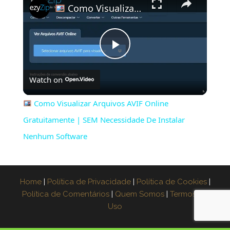
Como Visualizar Arquivos AVIF Online Gratuitamente | SEM Necessidade De Instalar Nenhum Software
P
Watch on
l
Como Visualizar Arquivos AVIF Online
a
Gratuitamente | SEM Necessidade De Instalar
Nenhum Software
y
V
Home
|
Política de Privacidade
|
Política de Cookies
|
Política de Comentários
|
Quem Somos
|
Termos de
Uso
i