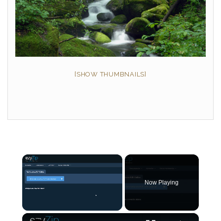
[SHOW THUMBNAILS]
×
Now Playing
×
Unmute