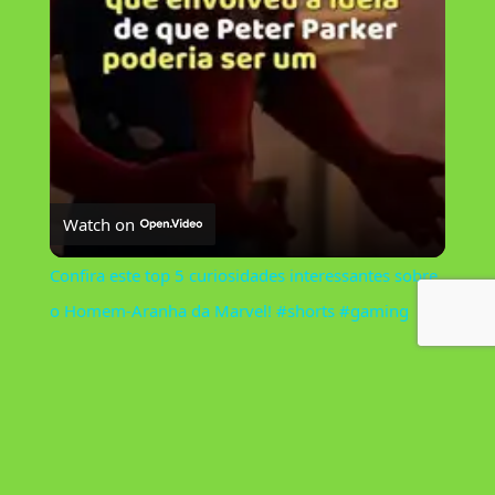
l
a
y
V
Watch on
i
Confira este top 5 curiosidades interessantes sobre
o Homem-Aranha da Marvel! #shorts #gaming
d
e
o