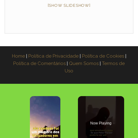
[SHOW SLIDESHOW]
Home
|
Política de Privacidade
|
Política de Cookies
|
Política de Comentários
|
Quem Somos
|
Termos de
Uso
×
Now Playing