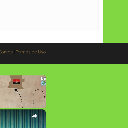
Somos
|
Termos de Uso
×