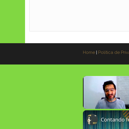
Home
|
Política de Pri
Unmute
Contando hi