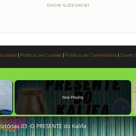
[SHOW SLIDESHOW]
vacidade
|
Política de Cookies
|
Política de Comentários
|
Quem 
×
Now Playing
stórias 03 -O PRESENTE do Kalifa