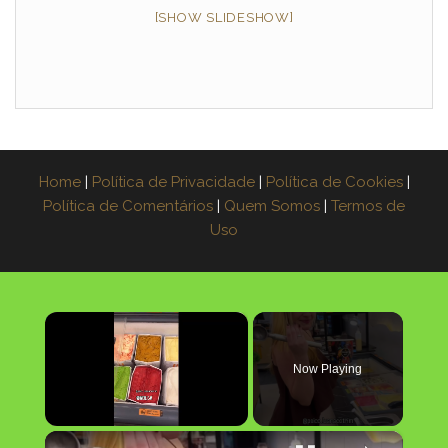
[SHOW SLIDESHOW]
Home
|
Política de Privacidade
|
Política de Cookies
|
Política de Comentários
|
Quem Somos
|
Termos de
Uso
×
Now Playing
×
Unmute