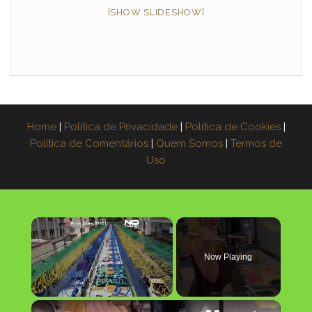
[SHOW SLIDESHOW]
Home
|
Política de Privacidade
|
Política de Cookies
|
Política de Comentários
|
Quem Somos
|
Termos de
Uso
×
Now Playing
×
Unmute