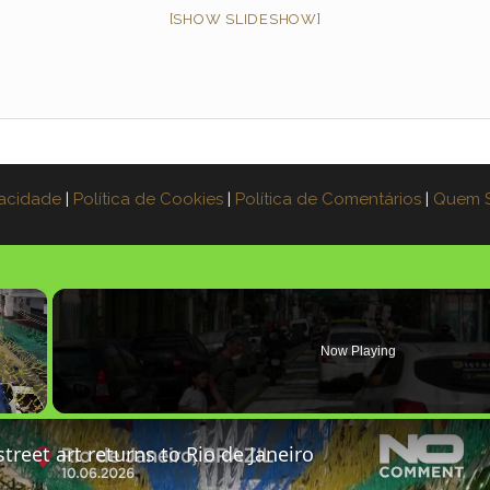
[SHOW SLIDESHOW]
vacidade
|
Política de Cookies
|
Política de Comentários
|
Quem 
×
Now Playing
treet art returns to Rio de Janeiro