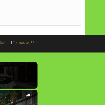
Somos
|
Termos de Uso
×