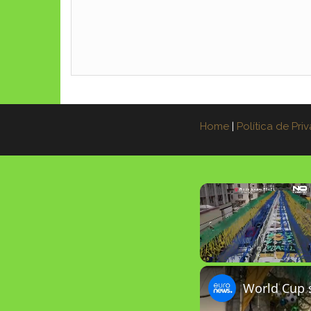
Home
|
Política de Pri
Unmute
World Cup s