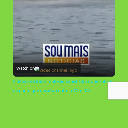
l
a
y
V
Watch on
i
Vídeos mostram implosão da estrutura que sobrou
de ponte que desabou entre o TO e MA
d
e