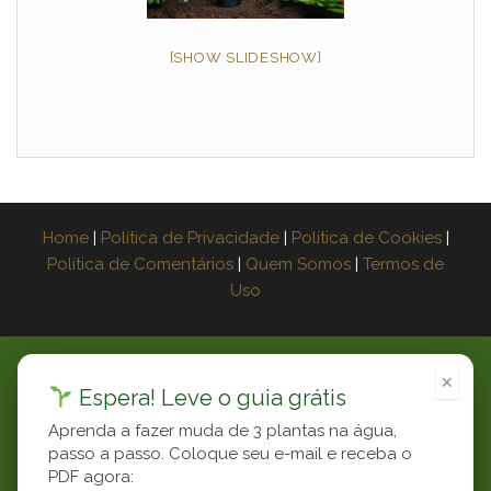
[SHOW SLIDESHOW]
Home
|
Política de Privacidade
|
Política de Cookies
|
Política de Comentários
|
Quem Somos
|
Termos de
Uso
×
×
Espera! Leve o guia grátis
Aprenda a fazer muda de 3 plantas na água,
passo a passo. Coloque seu e-mail e receba o
PDF agora:
Now Playing