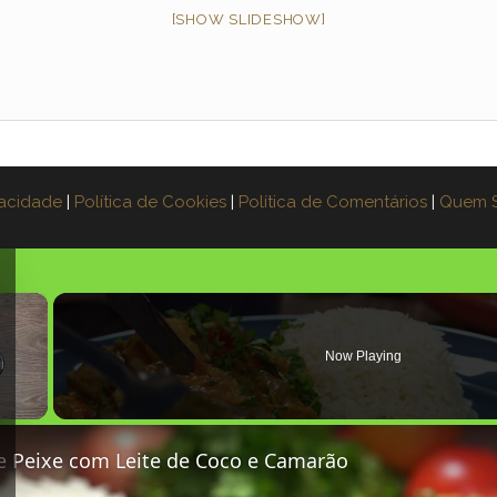
[SHOW SLIDESHOW]
vacidade
|
Política de Cookies
|
Política de Comentários
|
Quem 
×
Now Playing
 Peixe com Leite de Coco e Camarão