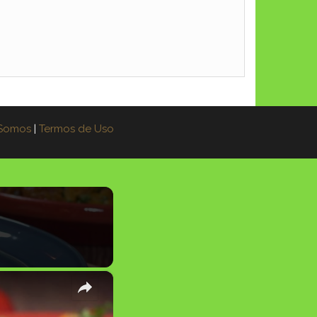
Somos
|
Termos de Uso
×