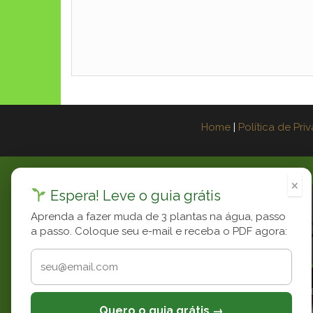
Home
|
Política de Pri
×
Espera! Leve o guia grátis
Aprenda a fazer muda de 3 plantas na água, passo
a passo. Coloque seu e-mail e receba o PDF agora:
Unmute
Moqueca de
Quero o guia grátis →