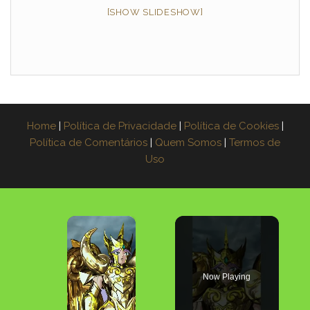
[SHOW SLIDESHOW]
Home
|
Política de Privacidade
|
Política de Cookies
|
Política de Comentários
|
Quem Somos
|
Termos de
Uso
×
Now Playing