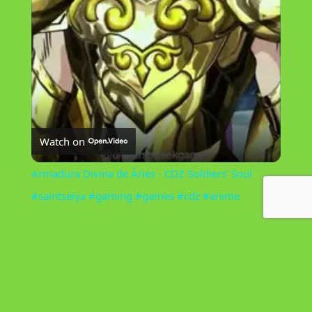
l
a
y
V
Watch on
i
Armadura Divina de Áries - CDZ-Soldiers' Soul
#saintseiya #gaming #games #cdz #anime
d
e
o